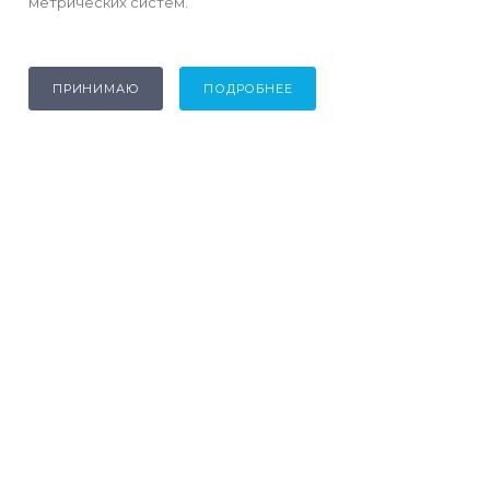
метрических систем.
ГДЕ КУПИТЬ
8-800-700-4-700
ЗАКАЗАТЬ ЗВОНОК
ПРИНИМАЮ
ПОДРОБНЕЕ
info@mymanya.ru
410506, Саратовская область,
г. Саратов, тер. Вольский тракт,
стр. 14
ПОЛИТИКА КОНФИДЕНЦИАЛЬНОСТИ И ОБРАБОТКИ
ПЕРС.ДАННЫХ
СОГЛАСИЕ НА ОБРАБОТКУ ПЕРСОНАЛЬНЫХ ДАННЫХ
2026 © Торговая марка MANYA