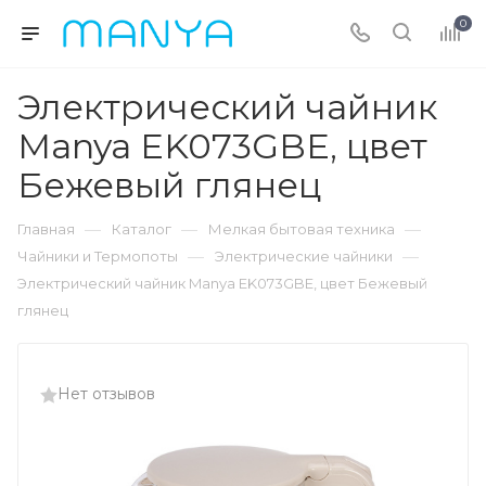
0
Электрический чайник
Manya EK073GBE, цвет
Бежевый глянец
—
—
—
Главная
Каталог
Мелкая бытовая техника
—
—
Чайники и Термопоты
Электрические чайники
Электрический чайник Manya EK073GBE, цвет Бежевый
глянец
Нет отзывов