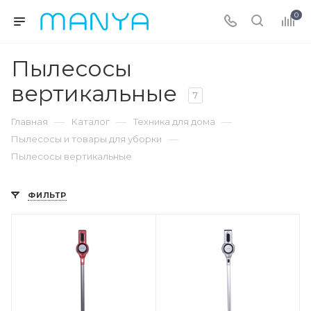
0
Пылесосы
вертикальные
7
—
—
—
Главная
Каталог
Техника для дома
—
Пылесосы и товары для уборки
Пылесосы вертикальные
ФИЛЬТР