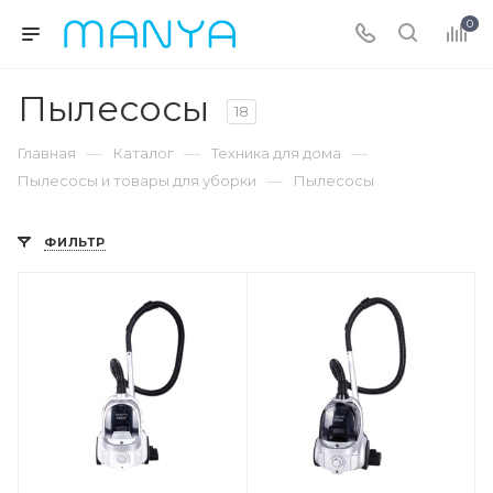
0
Пылесосы
18
—
—
—
Главная
Каталог
Техника для дома
—
Пылесосы и товары для уборки
Пылесосы
ФИЛЬТР