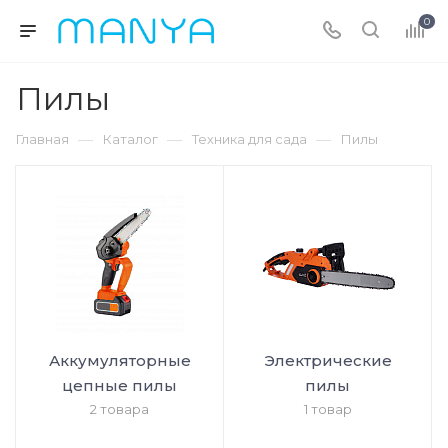
0
Пилы
—
—
—
Главная
Каталог
Техника для сада
Пилы
Аккумуляторные
Электрические
цепные пилы
пилы
2 товара
1 товар