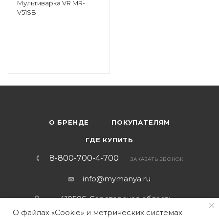
Мультиварка VR MR-
V51SB
О БРЕНДЕ
ПОКУПАТЕЛЯМ
ГДЕ КУПИТЬ
8-800-700-4-700
ЗАКАЗАТЬ ЗВОНОК
info@mymanya.ru
410506, Саратовская область,
г. Саратов, тер. Вольский тракт,
О файлах «Cookie» и метрических системах
стр. 14